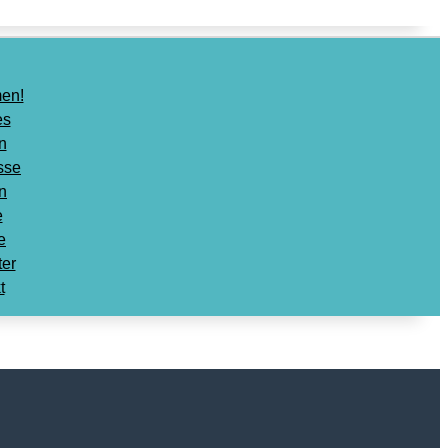
en!
es
n
sse
n
e
e
ter
t