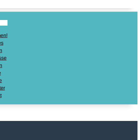
en!
es
n
sse
n
e
e
ter
t