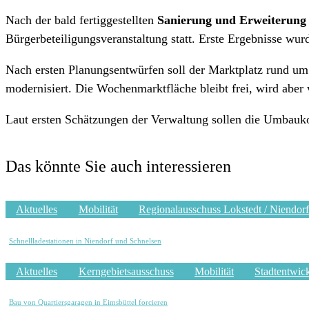
Nach der bald fertiggestellten
Sanierung und Erweiterung 
Bürgerbeteiligungsveranstaltung statt. Erste Ergebnisse wur
Nach ersten Planungsentwürfen soll der Marktplatz rund u
modernisiert. Die Wochenmarktfläche bleibt frei, wird aber 
Laut ersten Schätzungen der Verwaltung sollen die Umbauk
Das könnte Sie auch interessieren
Aktuelles
Mobilität
Regionalausschuss Lokstedt / Niendorf
Schnellladestationen in Niendorf und Schnelsen
Aktuelles
Kerngebietsausschuss
Mobilität
Stadtentwic
Bau von Quartiersgaragen in Eimsbüttel forcieren