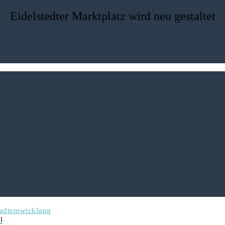
Eidelstedter Marktplatz wird neu gestaltet
tadtentwicklung
l