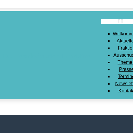
Willkomm
Aktuell
Fraktio
Ausschü
Theme
Press
Termin
Newslet
Kontak