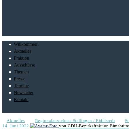
Willkommen!
Aktuelles
Fraktion
Ausschüsse
Themen
Presse
Termine
Newsletter
Kontakt
Aktuelles
Regionalausschuss Stellingen / Eidelstedt
S
14. Juni 2022
von CDU-Bezirksfraktion Eimsbütte