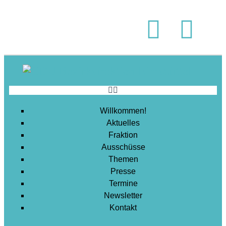
Soziales
Sport
Stadtentwicklung
Umwelt
Wirtschaft
Wohnen
Willkommen!
Aktuelles
Fraktion
Ausschüsse
Themen
Presse
Termine
Newsletter
Kontakt