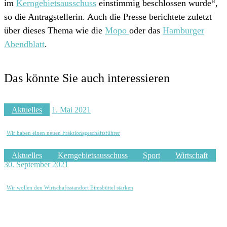
im
Kerngebietsausschuss
einstimmig beschlossen wurde“,
so die Antragstellerin. Auch die Presse berichtete zuletzt
über dieses Thema wie die
Mopo
oder das
Hamburger
Abendblatt
.
Das könnte Sie auch interessieren
Aktuelles
1. Mai 2021
Wir haben einen neuen Fraktionsgeschäftsführer
Aktuelles
Kerngebietsausschuss
Sport
Wirtschaft
30. September 2021
Wir wollen den Wirtschaftsstandort Eimsbüttel stärken