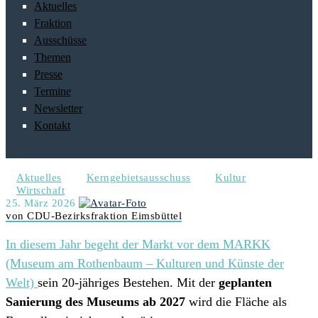
Aktuelles
Fraktion
Ausschüsse
Themen
Presse
Termine
Newsletter
Kontakt
Aktuelles
Kerngebietsausschuss
Kultur
Wirtschaft
25. März 2026
von CDU-Bezirksfraktion Eimsbüttel
In diesem Jahr begeht der Markt vor dem
MARKK
(Museum am Rothenbaum – Kulturen und Künste der
Welt)
sein 20-jähriges Bestehen. Mit der
geplanten
Sanierung des Museums ab 2027
wird die Fläche als