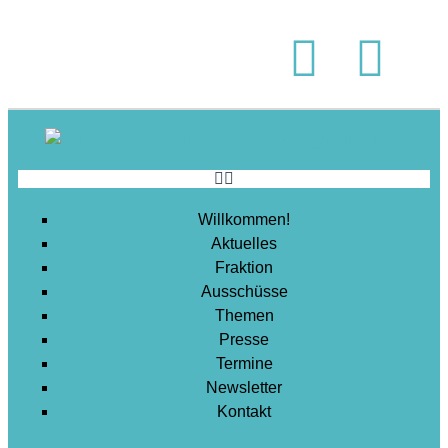
Soziales
Sport
Stadtentwicklung
Umwelt
Wirtschaft
Wohnen
Willkommen!
Aktuelles
Fraktion
Ausschüsse
Themen
Presse
Termine
Newsletter
Kontakt