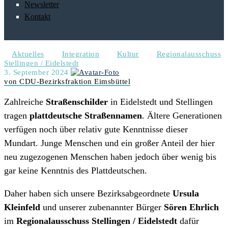
Newsletter
Kontakt
Aktuelles
Integration
Kultur
Regionalausschuss
Stellingen / Eidelstedt
3. September 2024
von CDU-Bezirksfraktion Eimsbüttel
Zahlreiche
Straßenschilder
in Eidelstedt und Stellingen
tragen
plattdeutsche Straßennamen
. Ältere Generationen
verfügen noch über relativ gute Kenntnisse dieser
Mundart. Junge Menschen und ein großer Anteil der hier
neu zugezogenen Menschen haben jedoch über wenig bis
gar keine Kenntnis des Plattdeutschen.
Daher haben sich unsere Bezirksabgeordnete
Ursula
Kleinfeld
und unserer zubenannter Bürger
Sören Ehrlich
im
Regionalausschuss Stellingen / Eidelstedt
dafür