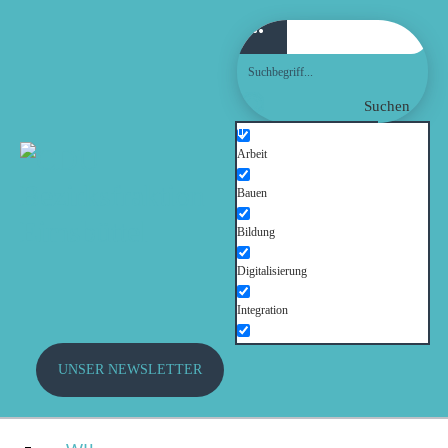
WILLKOMMEN!
AKTUELLES
Suchen
FRAKTION
Arbeit
Bauen
AUSSCHÜSSE
Bildung
THEMEN
Digitalisierung
Integration
PRESSE
Kinder und Jugendliche
UNSER NEWSLETTER
TERMINE
Kultur
Mobilität