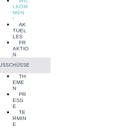
WIL
NEWSLETTER
Senioren
LKOM
MEN
Soziales
!
KONTAKT
AK
Sport
TUEL
LES
Stadtentwicklung
FR
AKTIO
Umwelt
N
Wirtschaft
USSCHÜSSE
Wohnen
TH
EME
N
PR
ESS
E
TE
RMIN
E