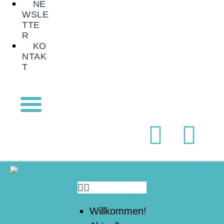
NE
WSLE
TTE
R
KO
NTAK
T
Willkommen!