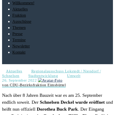
Willkommen!
Aktuelles
Fraktion
Ausschüsse
Themen
Presse
Termine
Newsletter
Kontakt
Aktuelles
Regionalausschuss Lokstedt / Niendorf /
Schnelsen
Stadtentwicklung
Umwelt
26. September 2022
von CDU-Bezirksfraktion Eimsbüttel
Nach über 8 Jahren Bauzeit war es am 25. September
endlich soweit. Der
Schnelsen Deckel wurde eröffnet
und
heißt nun offiziell
Dorothea Buck Park
. Der Eingang