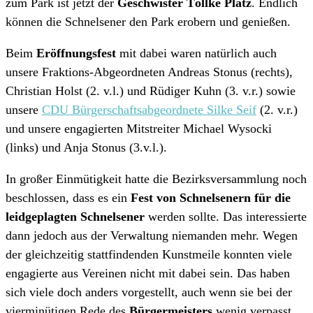
zum Park ist jetzt der
Geschwister Töllke Platz
. Endlich
können die Schnelsener den Park erobern und genießen.
Beim
Eröffnungsfest
mit dabei waren natürlich auch
unsere Fraktions-Abgeordneten Andreas Stonus (rechts),
Christian Holst (2. v.l.) und Rüdiger Kuhn (3. v.r.) sowie
unsere
CDU Bürgerschaftsabgeordnete Silke Seif
(2. v.r.)
und unsere engagierten Mitstreiter Michael Wysocki
(links) und Anja Stonus (3.v.l.).
In großer Einmütigkeit hatte die Bezirksversammlung noch
beschlossen, dass es ein
Fest von Schnelsenern für die
leidgeplagten Schnelsener
werden sollte. Das interessierte
dann jedoch aus der Verwaltung niemanden mehr. Wegen
der gleichzeitig stattfindenden Kunstmeile konnten viele
engagierte aus Vereinen nicht mit dabei sein. Das haben
sich viele doch anders vorgestellt, auch wenn sie bei der
vierminütigen Rede des
Bürgermeisters
wenig verpasst