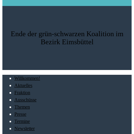
Ende der grün-schwarzen Koalition im
Bezirk Eimsbüttel
Willkommen!
Aktuelles
Fraktion
Ausschüsse
Themen
Presse
Termine
Newsletter