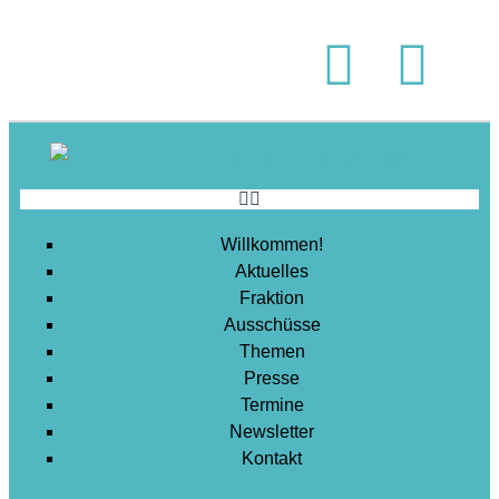
Soziales
Sport
Stadtentwicklung
Umwelt
Wirtschaft
Wohnen
Willkommen!
Aktuelles
Fraktion
Ausschüsse
Themen
Presse
Termine
Newsletter
Kontakt