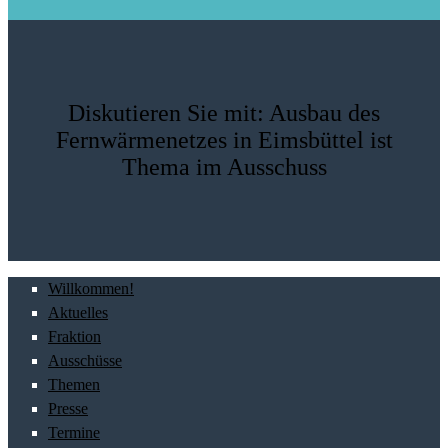
Diskutieren Sie mit: Ausbau des
Fernwärmenetzes in Eimsbüttel ist
Thema im Ausschuss
Willkommen!
Aktuelles
Fraktion
Ausschüsse
Themen
Presse
Termine