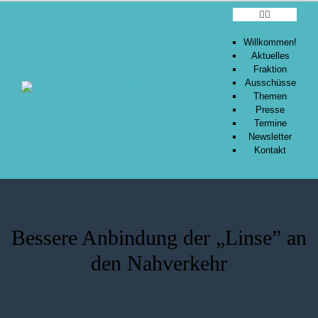
WILLKOMMEN!
Willkommen!
Aktuelles
AKTUELLES
Fraktion
FRAKTION
Ausschüsse
Themen
AUSSCHÜSSE
Presse
THEMEN
Termine
Newsletter
PRESSE
Kontakt
TERMINE
NEWSLETTER
KONTAKT
Bessere Anbindung der „Linse” an
den Nahverkehr