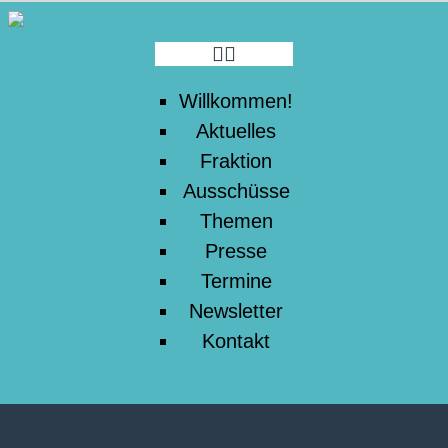
WILLKOMMEN!
AKTUELLES
Willkommen!
Aktuelles
FRAKTION
Fraktion
Ausschüsse
AUSSCHÜSSE
Themen
Presse
THEMEN
Termine
Newsletter
PRESSE
Kontakt
TERMINE