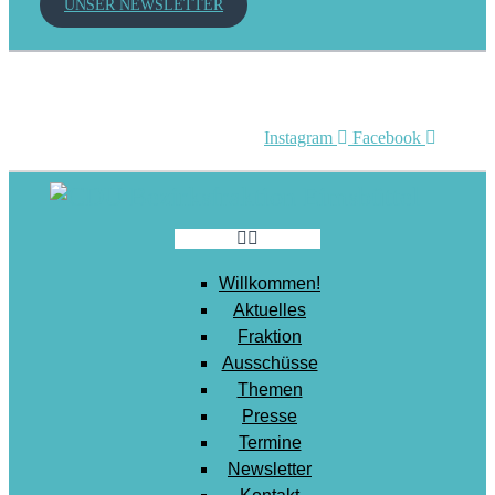
UNSER NEWSLETTER
Mobilität
Senioren
Soziales
Sport
Instagram
Facebook
Stadtentwicklung
Umwelt
Wirtschaft
Wohnen
Willkommen!
Aktuelles
Fraktion
Ausschüsse
Themen
Presse
Termine
Newsletter