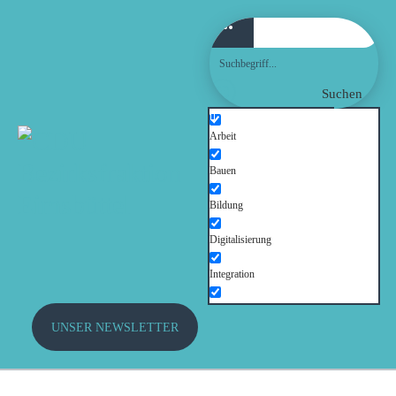
WILLKOMMEN!
AKTUELLES
Suchen
FRAKTION
Arbeit
Bauen
AUSSCHÜSSE
Bildung
THEMEN
Digitalisierung
Integration
PRESSE
Kinder und Jugendliche
UNSER NEWSLETTER
TERMINE
Kultur
Mobilität