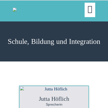
WILLKOMMEN!
AKTUELLES
FRAKTION
AUSSCHÜSSE
Schule, Bildung und Integration
THEMEN
PRESSE
TERMINE
NEWSLETTER
KONTAKT
Jutta Höflich
Sprecherin