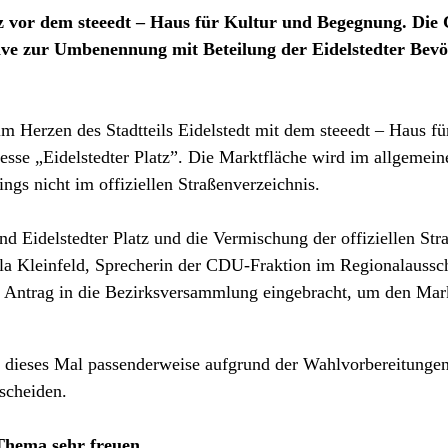
atz vor dem steeedt – Haus für Kultur und Begegnung. Di
ive zur Umbenennung mit Beteilung der Eidelstedter Bevö
im Herzen des Stadtteils Eidelstedt mit dem steeedt – Haus 
resse „Eidelstedter Platz”. Die Marktfläche wird im allgemei
ngs nicht im offiziellen Straßenverzeichnis.
d Eidelstedter Platz und die Vermischung der offiziellen St
a Kleinfeld, Sprecherin der CDU-Fraktion im Regionalausschus
en Antrag in die Bezirksversammlung eingebracht, um den Ma
dieses Mal passenderweise aufgrund der Wahlvorbereitungen 
tscheiden.
Thema sehr freuen.