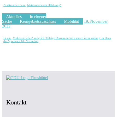
Positives Fazit zur „Meistermeile am Offakamp“
Aktuelles
In eigener
Sache
Kerngebietsausschuss
Mobilität
19. November
2022
Ist ein „Verkehrsfrieden“ möglich? Hitzige Diskussion bei unserer Veranstaltung im Haus
des Sports am 18. November
Kontakt