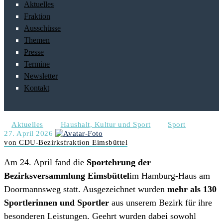
Aktuelles
Fraktion
Ausschüsse
Themen
Presse
Termine
Newsletter
Kontakt
Aktuelles
Haushalt, Kultur und Sport
Sport
27. April 2026
von CDU-Bezirksfraktion Eimsbüttel
Am 24. April fand die
Sportehrung der
Bezirksversammlung Eimsbüttel
im Hamburg-Haus am
Doormannsweg statt. Ausgezeichnet wurden
mehr als 130
Sportlerinnen und Sportler
aus unserem Bezirk für ihre
besonderen Leistungen. Geehrt wurden dabei sowohl