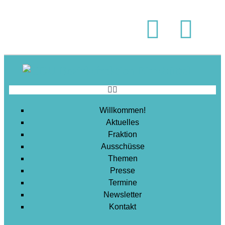
Soziales
Sport
Stadtentwicklung
Umwelt
Wirtschaft
Wohnen
Willkommen!
Aktuelles
Fraktion
Ausschüsse
Themen
Presse
Termine
Newsletter
Kontakt