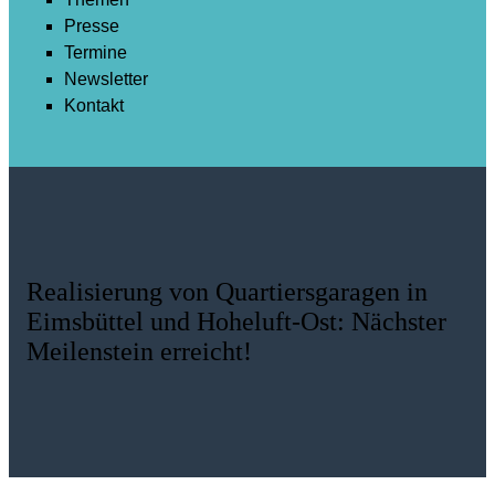
Presse
Termine
Newsletter
Kontakt
Realisierung von Quartiersgaragen in
Eimsbüttel und Hoheluft-Ost: Nächster
Meilenstein erreicht!