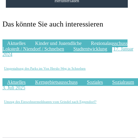
Herunterladen
Das könnte Sie auch interessieren
Aktuelles
Kinder und Jugendliche
Regionalausschuss
Lokstedt / Niendorf / Schnelsen
Stadtentwicklung
17. Januar
2024
Umgestaltung des Parks im Von Herslo-Weg in Schnelsen
Aktuelles
Kerngebietsausschuss
Soziales
Sozialraum
3. Juli 2025
Umzug des Einwohnermeldeamts vom Grindel nach Eppendorf?