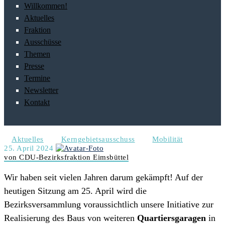
Willkommen!
Aktuelles
Fraktion
Ausschüsse
Themen
Presse
Termine
Newsletter
Kontakt
Aktuelles
Kerngebietsausschuss
Mobilität
25. April 2024
von CDU-Bezirksfraktion Eimsbüttel
Wir haben seit vielen Jahren darum gekämpft! Auf der
heutigen Sitzung am 25. April wird die
Bezirksversammlung voraussichtlich unsere Initiative zur
Realisierung des Baus von weiteren
Quartiersgaragen
in