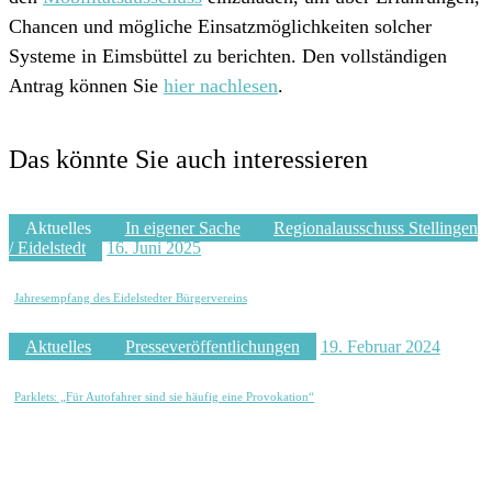
Chancen und mögliche Einsatzmöglichkeiten solcher
Systeme in Eimsbüttel zu berichten. Den vollständigen
Antrag können Sie
hier nachlesen
.
Das könnte Sie auch interessieren
Aktuelles
In eigener Sache
Regionalausschuss Stellingen
/ Eidelstedt
16. Juni 2025
Jahresempfang des Eidelstedter Bürgervereins
Aktuelles
Presseveröffentlichungen
19. Februar 2024
Parklets: „Für Autofahrer sind sie häufig eine Provokation“