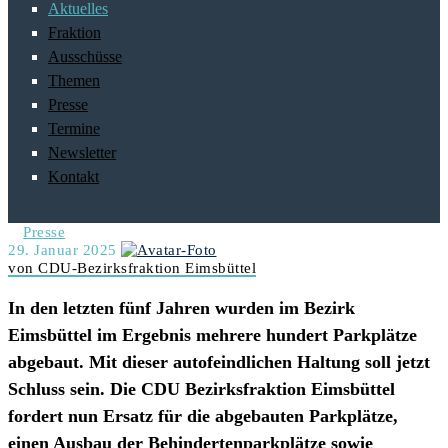
Aktuelles
Fraktion
Ausschüsse
Themen
Presse
Termine
Newsletter
Kontakt
Presse
29. Januar 2025
von CDU-Bezirksfraktion Eimsbüttel
In den letzten fünf Jahren wurden im Bezirk
Eimsbüttel im Ergebnis mehrere hundert Parkplätze
abgebaut. Mit dieser autofeindlichen Haltung soll jetzt
Schluss sein. Die CDU Bezirksfraktion Eimsbüttel
fordert nun Ersatz für die abgebauten Parkplätze,
einen Ausbau der Behindertenparkplätze sowie