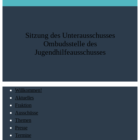
Sitzung des Unterausschusses
Ombudsstelle des
Jugendhilfeausschusses
Willkommen!
Aktuelles
Fraktion
Ausschüsse
Themen
Presse
Termine