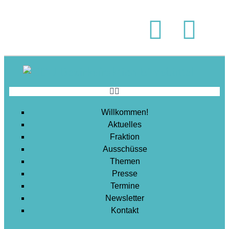
Soziales
Sport
Stadtentwicklung
Umwelt
Wirtschaft
Wohnen
Willkommen!
Aktuelles
Fraktion
Ausschüsse
Themen
Presse
Termine
Newsletter
Kontakt