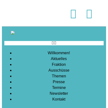
Soziales
Sport
Stadtentwicklung
Umwelt
Wirtschaft
Wohnen
Willkommen!
Aktuelles
Fraktion
Ausschüsse
Themen
Presse
Termine
Newsletter
Kontakt