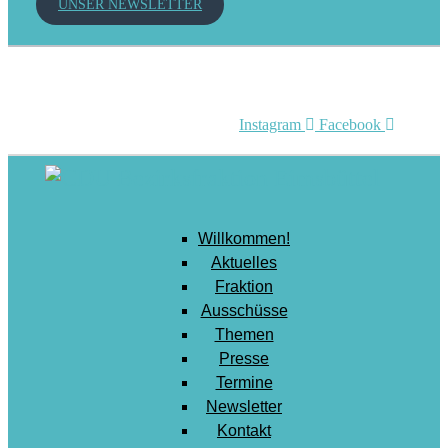
UNSER NEWSLETTER
Mobilität
Senioren
Soziales
Sport
Instagram
Facebook
Stadtentwicklung
Umwelt
Wirtschaft
Willkommen!
Wohnen
Aktuelles
Fraktion
Ausschüsse
Themen
Presse
Termine
Newsletter
Kontakt