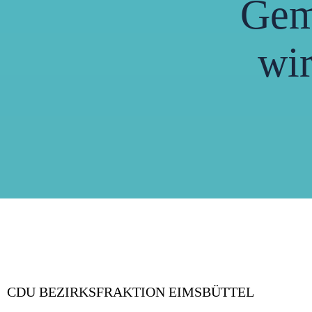
Gem
wir
CDU BEZIRKSFRAKTION EIMSBÜTTEL