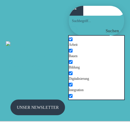
WILLKOMMEN!
AKTUELLES
Suchen
FRAKTION
Arbeit
Bauen
AUSSCHÜSSE
Bildung
THEMEN
Digitalisierung
Integration
PRESSE
Kinder und Jugendliche
UNSER NEWSLETTER
TERMINE
Kultur
Mobilität