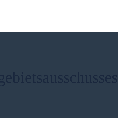
Soziales
Sport
Stadtentwicklung
Umwelt
Wirtschaft
Wohnen
gebietsausschusses