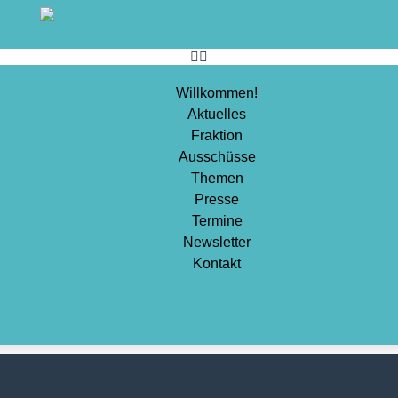
Sport
Stadtentwicklung
Umwelt
Willkommen!
Aktuelles
Wirtschaft
Fraktion
Wohnen
Ausschüsse
Themen
Presse
Termine
Newsletter
Kontakt