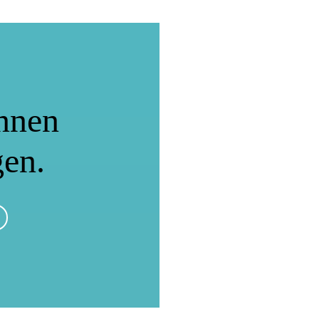
nnen
gen.