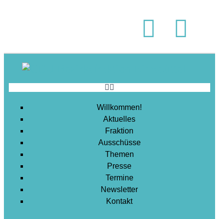
Soziales
Sport
Stadtentwicklung
Umwelt
Wirtschaft
Wohnen
Willkommen!
Aktuelles
Fraktion
Ausschüsse
Themen
Presse
Termine
Newsletter
Kontakt