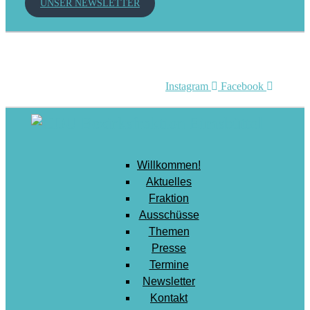
UNSER NEWSLETTER
Mobilität
Senioren
Soziales
Sport
Instagram
Facebook
Stadtentwicklung
Umwelt
Wirtschaft
Willkommen!
Wohnen
Aktuelles
Fraktion
Ausschüsse
Themen
Presse
Termine
Newsletter
Kontakt