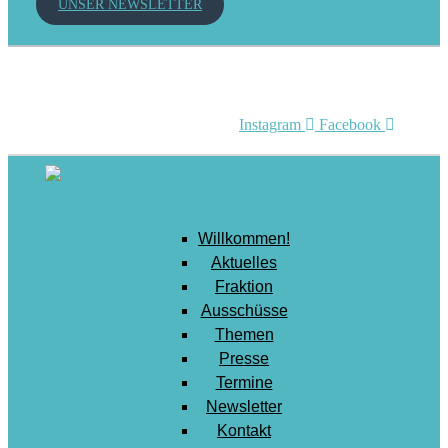
UNSER NEWSLETTER
Mobilität
Senioren
Soziales
Sport
Instagram
Facebook
Stadtentwicklung
Umwelt
Wirtschaft
Willkommen!
Wohnen
Aktuelles
Fraktion
Ausschüsse
Themen
Presse
Termine
Newsletter
Kontakt