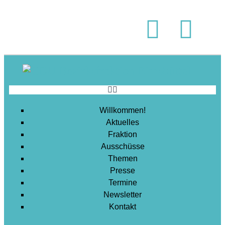
Soziales
Sport
Stadtentwicklung
Umwelt
Wirtschaft
Wohnen
Willkommen!
Aktuelles
Fraktion
Ausschüsse
Themen
Presse
Termine
Newsletter
Kontakt