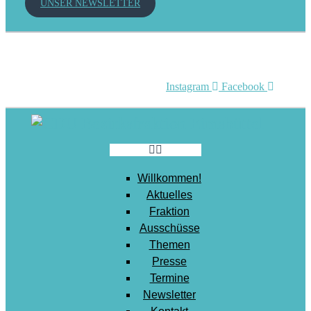
UNSER NEWSLETTER
Mobilität
Senioren
Soziales
Sport
Instagram
Facebook
Stadtentwicklung
Umwelt
Wirtschaft
Wohnen
Willkommen!
Aktuelles
Fraktion
Ausschüsse
Themen
Presse
Termine
Newsletter