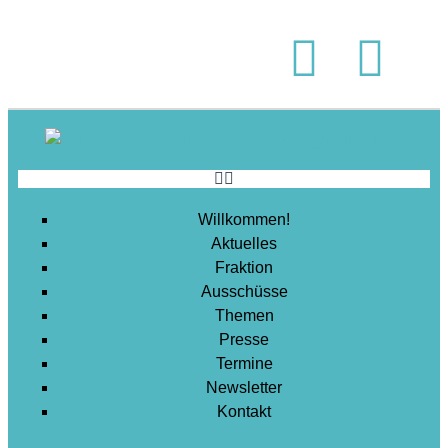
Soziales
Sport
Stadtentwicklung
Umwelt
Wirtschaft
Wohnen
Willkommen!
Aktuelles
Fraktion
Ausschüsse
Themen
Presse
Termine
Newsletter
Kontakt