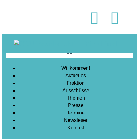
Soziales
Sport
Stadtentwicklung
Umwelt
Wirtschaft
Wohnen
Willkommen!
Aktuelles
Fraktion
Ausschüsse
Themen
Presse
Termine
Newsletter
Kontakt