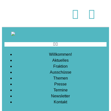
Soziales
Sport
Stadtentwicklung
Umwelt
Wirtschaft
Wohnen
Willkommen!
Aktuelles
Fraktion
Ausschüsse
Themen
Presse
Termine
Newsletter
Kontakt