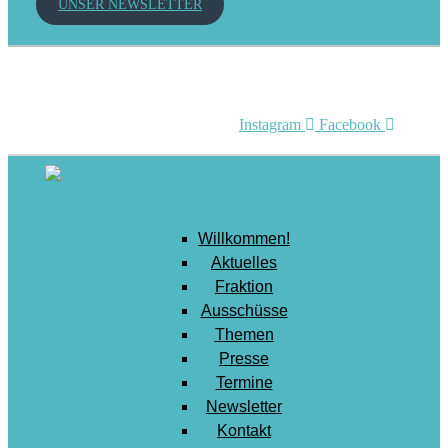
UNSER NEWSLETTER
Mobilität
Senioren
Soziales
Sport
Instagram
Facebook
Stadtentwicklung
Umwelt
Wirtschaft
Willkommen!
Wohnen
Aktuelles
Fraktion
Ausschüsse
Themen
Presse
Termine
Newsletter
Kontakt