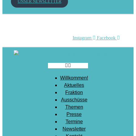
UNSER NEWSLETTER
Mobilität
Senioren
Soziales
Sport
Instagram
Facebook
Stadtentwicklung
Umwelt
Wirtschaft
Wohnen
Willkommen!
Aktuelles
Fraktion
Ausschüsse
Themen
Presse
Termine
Newsletter