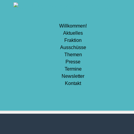
Sport
Stadtentwicklung
Willkommen!
Umwelt
Aktuelles
Wirtschaft
Fraktion
Ausschüsse
Wohnen
Themen
Presse
Termine
Newsletter
Kontakt