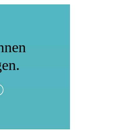
nnen
gen.