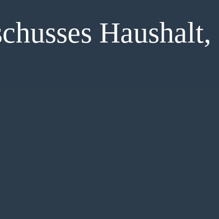
Soziales
Sport
chusses Haushalt,
Stadtentwicklung
Umwelt
Wirtschaft
Wohnen