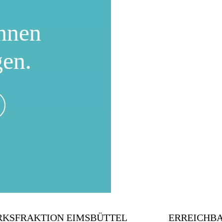
nnen
gen.
RKSFRAKTION EIMSBÜTTEL
ERREICHB