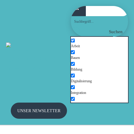
WILLKOMMEN!
AKTUELLES
Suchen
FRAKTION
Arbeit
Bauen
AUSSCHÜSSE
Bildung
THEMEN
Digitalisierung
Integration
PRESSE
Kinder und Jugendliche
UNSER NEWSLETTER
TERMINE
Kultur
Mobilität