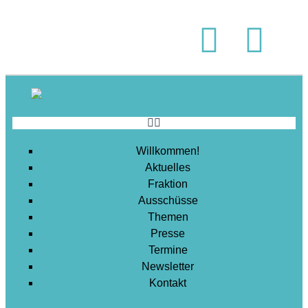
Soziales
Sport
Stadtentwicklung
Umwelt
Wirtschaft
Wohnen
Willkommen!
Aktuelles
Fraktion
Ausschüsse
Themen
Presse
Termine
Newsletter
Kontakt