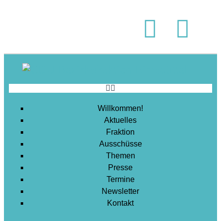
Soziales
Sport
Stadtentwicklung
Umwelt
Wirtschaft
Wohnen
Willkommen!
Aktuelles
Fraktion
Ausschüsse
Themen
Presse
Termine
Newsletter
Kontakt