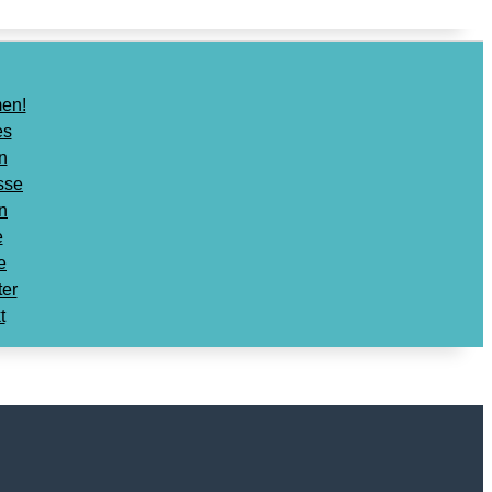
en!
es
n
sse
n
e
e
ter
t