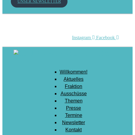
UNSER NEWSLETTER
Mobilität
Senioren
Soziales
Sport
Instagram
Facebook
Stadtentwicklung
Umwelt
Wirtschaft
Willkommen!
Wohnen
Aktuelles
Fraktion
Ausschüsse
Themen
Presse
Termine
Newsletter
Kontakt