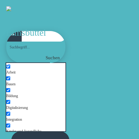
WILLKOMMEN!
AKTUELLES
FRAKTION
Suchen
AUSSCHÜSSE
Arbeit
THEMEN
Bauen
Bildung
PRESSE
Digitalisierung
Integration
TERMINE
Kinder und Jugendliche