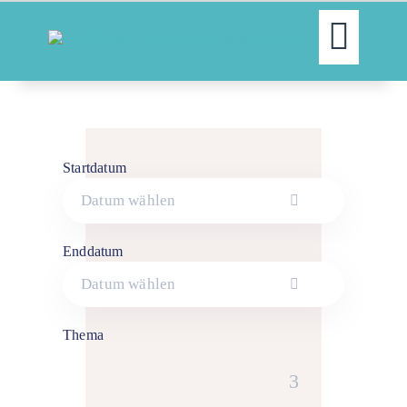
WILLKOMMEN!
AKTUELLES
FRAKTION
AUSSCHÜSSE
THEMEN
Startdatum
PRESSE
TERMINE
NEWSLETTER
Enddatum
KONTAKT
Thema