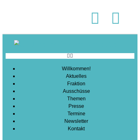
Soziales
Sport
Stadtentwicklung
Umwelt
Wirtschaft
Wohnen
Willkommen!
Aktuelles
Fraktion
Ausschüsse
Themen
Presse
Termine
Newsletter
Kontakt