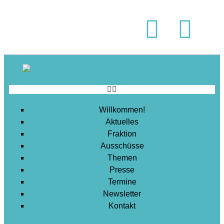
Soziales
Sport
Stadtentwicklung
Umwelt
Wirtschaft
Wohnen
Willkommen!
Aktuelles
Fraktion
Ausschüsse
Themen
Presse
Termine
Newsletter
Kontakt