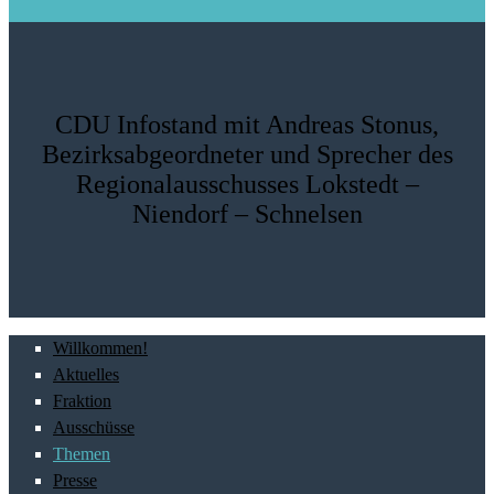
CDU Infostand mit Andreas Stonus,
Bezirksabgeordneter und Sprecher des
Regionalausschusses Lokstedt –
Niendorf – Schnelsen
Willkommen!
Aktuelles
Fraktion
Ausschüsse
Themen
Presse