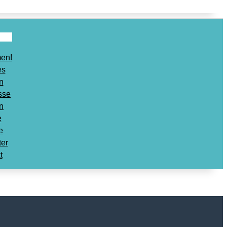
en!
es
n
sse
n
e
e
ter
t