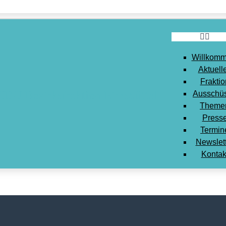
Willkomm
Aktuell
Fraktio
Ausschü
Theme
Press
Termin
Newslet
Kontak