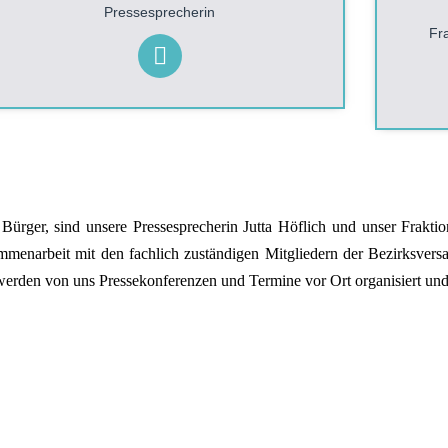
Pressesprecherin
Fr
 und Bürger, sind unsere Presse­sprecher­in Jutta Höflich und unser Frak
­sammen­­ar­beit mit den fach­­lich zu­­stän­di­­gen Mit­glie­dern der Be­zirks­ve
werden von uns Presse­­kon­­fe­ren­­zen und Termine vor Ort or­ga­ni­siert und 