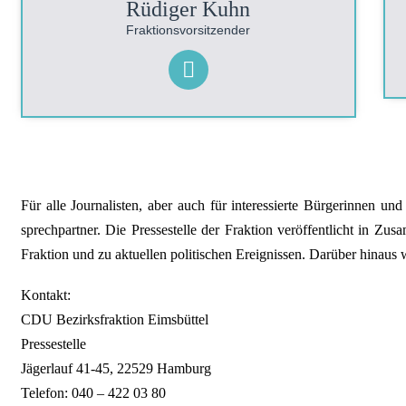
Rüdiger Kuhn
Fraktionsvorsitzender
Für alle Jour­na­lis­ten, aber auch für interes­sier­te Bürger­innen
sprech­­part­ner­. Die Presse­­stelle der Frak­­tion ve­r­öffent­­licht in Zu­
Frak­­tion und zu aktuellen po­li­tischen Er­­eig­­nissen. Darü­ber hinaus 
Kontakt:
CDU Bezirksfraktion Eimsbüttel
Pressestelle
Jägerlauf 41-45,
22529 Hamburg
Telefon: 040 – 422 03 80