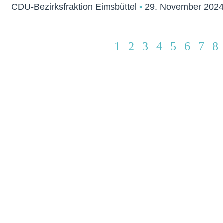
CDU-Bezirksfraktion Eimsbüttel
29. November 202
1
2
3
4
5
6
7
8