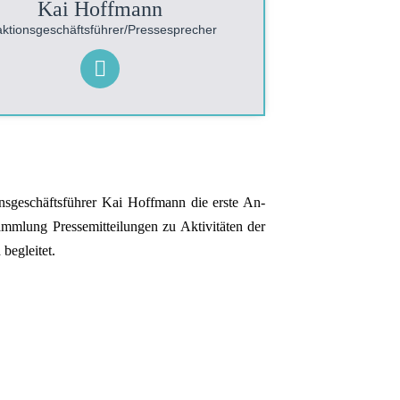
Kai Hoffmann
aktionsgeschäftsführer/Pressesprecher
tionsgeschäftsführer Kai Hoffmann die erste An­­
r­samm­lung Press­e­mit­­teilung­en zu Aktivi­täten der
be­glei­tet.