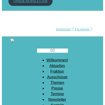
UNSER NEWSLETTER
Mobilität
Senioren
Soziales
Sport
Instagram
Facebook
Stadtentwicklung
Umwelt
Wirtschaft
Wohnen
Willkommen!
Aktuelles
Fraktion
Ausschüsse
Themen
Presse
Termine
Newsletter